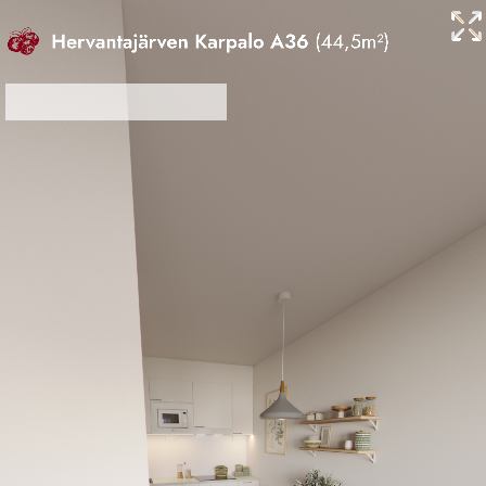
Olohuone-keittiö