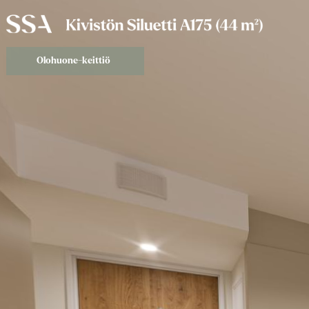
Olohuone-keittiö